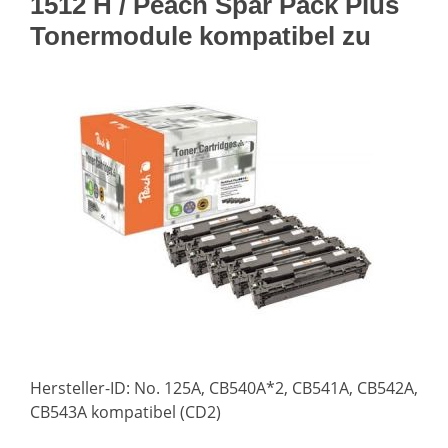
1512 H / Peach Spar Pack Plus
Tonermodule kompatibel zu
Hersteller-ID: No. 125A, CB540A*2, CB541A, CB542A,
CB543A kompatibel (CD2)