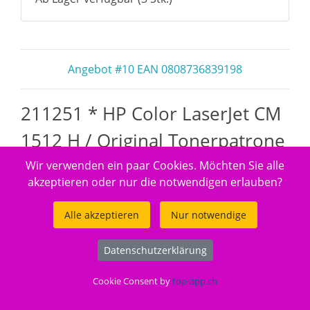
Angebot #10 EAN 0808736839198
211251 * HP Color LaserJet CM
1512 H / Original Tonerpatrone
gelb
Wir verwenden ein paar Cookies. Möchten Sie alle
akzeptieren oder nur die notwendigen erlauben?
Alle akzeptieren
Nur notwendige
Datenschutzerklärung
Cookie Consent by
top-app.ch