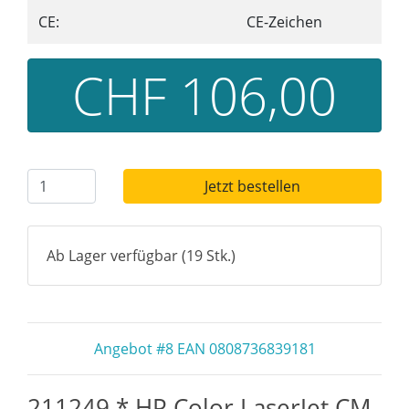
CE:
CE-Zeichen
CHF 106,00
Jetzt bestellen
Ab Lager verfügbar (19 Stk.)
Angebot #8 EAN 0808736839181
211249 * HP Color LaserJet CM