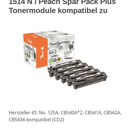
1514 N / Peach Spar Pack Plus
Tonermodule kompatibel zu
Hersteller-ID: No. 125A, CB540A*2, CB541A, CB542A,
CB543A kompatibel (CD2)