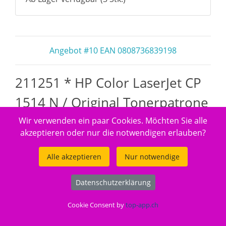
Angebot #10 EAN 0808736839198
211251 * HP Color LaserJet CP
1514 N / Original Tonerpatrone
gelb
Wir verwenden ein paar Cookies. Möchten Sie alle
akzeptieren oder nur die notwendigen erlauben?
Alle akzeptieren
Nur notwendige
Datenschutzerklärung
Cookie Consent by
top-app.ch