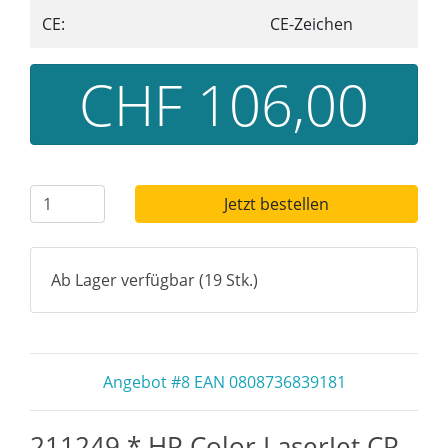
CE:
CE-Zeichen
CHF 106,00
Jetzt bestellen
Ab Lager verfügbar (19 Stk.)
Angebot #8 EAN 0808736839181
211249 * HP Color LaserJet CP