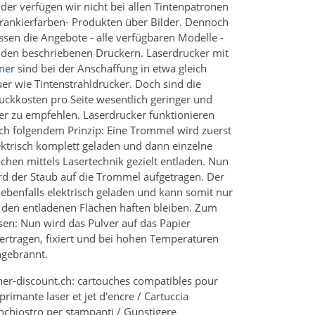
ider verfügen wir nicht bei allen Tintenpatronen
Frankierfarben- Produkten über Bilder. Dennoch
ssen die Angebote - alle verfügbaren Modelle -
 den beschriebenen Druckern. Laserdrucker mit
ner
sind bei der Anschaffung in etwa gleich
uer wie Tintenstrahldrucker. Doch sind die
uckkosten pro Seite wesentlich geringer und
er zu empfehlen. Laserdrucker funktionieren
ch folgendem Prinzip: Eine Trommel wird zuerst
ektrisch komplett geladen und dann einzelne
ächen mittels Lasertechnik gezielt entladen. Nun
rd der Staub auf die Trommel aufgetragen. Der
t ebenfalls elektrisch geladen und kann somit nur
 den entladenen Flächen haften bleiben. Zum
sen: Nun wird das Pulver auf das Papier
ertragen, fixiert und bei hohen Temperaturen
ngebrannt.
ner-discount.ch: cartouches compatibles pour
primante laser et jet d'encre / Cartuccia
inchiostro per stampanti / Günstigere