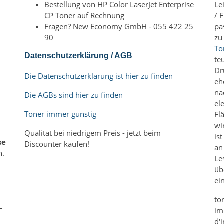
Bestellung von HP Color LaserJet Enterprise
Le
CP Toner auf Rechnung
/ 
Fragen? New Economy GmbH - 055 422 25
pa
90
zu
To
Datenschutzerklärung / AGB
te
Dr
Die Datenschutzerklärung ist hier zu finden
eh
na
Die AGBs sind hier zu finden
el
Toner immer günstig
Fl
wi
Qualität bei niedrigem Preis - jetzt beim
is
se
Discounter kaufen!
an
n.
Le
üb
m
ei
to
-
im
d'