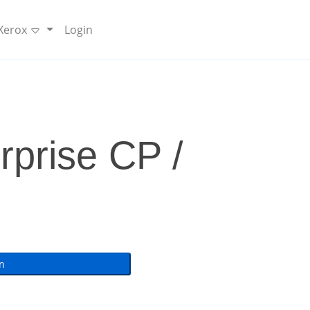
 Xerox
Login
rprise CP /