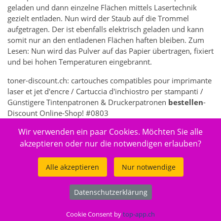
geladen und dann einzelne Flächen mittels Lasertechnik
gezielt entladen. Nun wird der Staub auf die Trommel
aufgetragen. Der ist ebenfalls elektrisch geladen und kann
somit nur an den entladenen Flächen haften bleiben. Zum
Lesen: Nun wird das Pulver auf das Papier übertragen, fixiert
und bei hohen Temperaturen eingebrannt.
toner-discount.ch: cartouches compatibles pour imprimante
laser et jet d'encre / Cartuccia d'inchiostro per stampanti /
Günstigere Tintenpatronen & Druckerpatronen
bestellen
-
Discount Online-Shop! #0803
Wir verwenden ein paar Cookies. Möchten Sie alle
5261 - Elektronik > Drucken, Kopieren, Scannen & Faxen >
Zubehör Drucker, Kopierer & Faxgeräte > Drucker-
akzeptieren oder nur die notwendigen erlauben?
Verbrauchsmaterial > Druckköpfe
Alle akzeptieren
Nur notwendige
Datenschutzerklärung
© 2026
toner-discount.ch
.
Cookie Consent by
top-app.ch