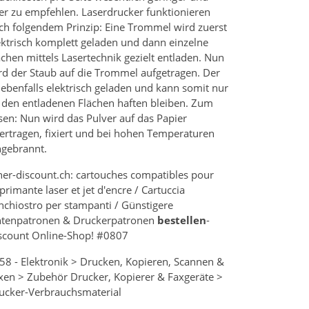
er zu empfehlen. Laserdrucker funktionieren
ch folgendem Prinzip: Eine Trommel wird zuerst
ektrisch komplett geladen und dann einzelne
ächen mittels Lasertechnik gezielt entladen. Nun
rd der Staub auf die Trommel aufgetragen. Der
t ebenfalls elektrisch geladen und kann somit nur
 den entladenen Flächen haften bleiben. Zum
sen: Nun wird das Pulver auf das Papier
ertragen, fixiert und bei hohen Temperaturen
ngebrannt.
ner-discount.ch: cartouches compatibles pour
primante laser et jet d'encre / Cartuccia
inchiostro per stampanti / Günstigere
ntenpatronen & Druckerpatronen
bestellen
-
scount Online-Shop! #0807
58 - Elektronik > Drucken, Kopieren, Scannen &
xen > Zubehör Drucker, Kopierer & Faxgeräte >
ucker-Verbrauchsmaterial