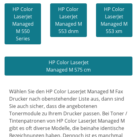
HP Color
HP Color
HP Color
LaserJet
LaserJet
LaserJet
Managed
Managed M
Managed M
M 550
553 dnm
553 xm
Series
HP Color LaserJet
Managed M 575 cm
Wählen Sie den HP Color LaserJet Managed M Fax
Drucker nach obenstehender Liste aus, dann sind
Sie auch sicher, dass die angebotenen
Tonermodule zu Ihrem Drucker passen. Bei Toner /
Tintenpatronen von HP Color LaserJet Managed M
gibt es oft diverse Modelle, die beinahe identische
Bezeichnungen haben. Dennoch ist es manchmal