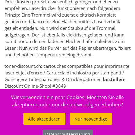
Druckkosten pro Seite wesentlich geringer und eher zu
empfehlen. Laserdrucker funktionieren nach folgendem
Prinzip: Eine Trommel wird zuerst elektrisch komplett
geladen und dann einzelne Flächen mittels Lasertechnik
gezielt entladen. Nun wird der Staub auf die Trommel
aufgetragen. Der ist ebenfalls elektrisch geladen und kann
somit nur an den entladenen Flächen haften bleiben. Zum
Lesen: Nun wird das Pulver auf das Papier übertragen, fixiert
und bei hohen Temperaturen eingebrannt.
toner-discount.ch: cartouches compatibles pour imprimante
laser et jet d'encre / Cartuccia d'inchiostro per stampanti /
Günstigere Tintenpatronen & Druckerpatronen
bestellen
-
Discount Online-Shop! #0849
Wir verwenden ein paar Cookies. Möchten Sie alle
5261 - Elektronik > Drucken, Kopieren, Scannen & Faxen >
Zubehör Drucker, Kopierer & Faxgeräte > Drucker-
akzeptieren oder nur die notwendigen erlauben?
Verbrauchsmaterial > Druckköpfe
Alle akzeptieren
Nur notwendige
Datenschutzerklärung