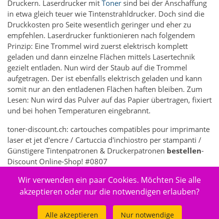
Druckern. Laserdrucker mit
Toner
sind bei der Anschaffung
in etwa gleich teuer wie Tintenstrahldrucker. Doch sind die
Druckkosten pro Seite wesentlich geringer und eher zu
empfehlen. Laserdrucker funktionieren nach folgendem
Prinzip: Eine Trommel wird zuerst elektrisch komplett
geladen und dann einzelne Flächen mittels Lasertechnik
gezielt entladen. Nun wird der Staub auf die Trommel
aufgetragen. Der ist ebenfalls elektrisch geladen und kann
somit nur an den entladenen Flächen haften bleiben. Zum
Lesen: Nun wird das Pulver auf das Papier übertragen, fixiert
und bei hohen Temperaturen eingebrannt.
toner-discount.ch: cartouches compatibles pour imprimante
laser et jet d'encre / Cartuccia d'inchiostro per stampanti /
Günstigere Tintenpatronen & Druckerpatronen
bestellen
-
Discount Online-Shop! #0807
Wir verwenden ein paar Cookies. Möchten Sie alle
5261 - Elektronik > Drucken, Kopieren, Scannen & Faxen >
Zubehör Drucker, Kopierer & Faxgeräte > Drucker-
akzeptieren oder nur die notwendigen erlauben?
Verbrauchsmaterial > Druckköpfe
Alle akzeptieren
Nur notwendige