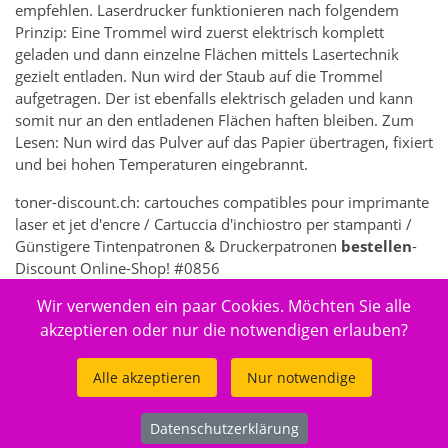
empfehlen. Laserdrucker funktionieren nach folgendem
Prinzip: Eine Trommel wird zuerst elektrisch komplett
geladen und dann einzelne Flächen mittels Lasertechnik
gezielt entladen. Nun wird der Staub auf die Trommel
aufgetragen. Der ist ebenfalls elektrisch geladen und kann
somit nur an den entladenen Flächen haften bleiben. Zum
Lesen: Nun wird das Pulver auf das Papier übertragen, fixiert
und bei hohen Temperaturen eingebrannt.
toner-discount.ch: cartouches compatibles pour imprimante
laser et jet d'encre / Cartuccia d'inchiostro per stampanti /
Günstigere Tintenpatronen & Druckerpatronen
bestellen
-
Discount Online-Shop! #0856
Wir verwenden ein paar Cookies. Möchten Sie alle
356 - Elektronik > Drucken, Kopieren, Scannen & Faxen >
Zubehör Drucker, Kopierer & Faxgeräte > Drucker-
akzeptieren oder nur die notwendigen erlauben?
Verbrauchsmaterial > Toner- & Inkjet-Kartuschen
Alle akzeptieren
Nur notwendige
Datenschutzerklärung
© 2026
toner-discount.ch
.