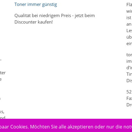
Toner immer günstig
Fl
wi
Qualität bei niedrigem Preis - jetzt beim
is
Discounter kaufen!
an
Le
üb
m
ei
to
-
im
d'
ter
Ti
e
Di
52
Fa
)
Dr
ks,
und
paar Cookies. Möchten Sie alle akzeptieren oder nur die no