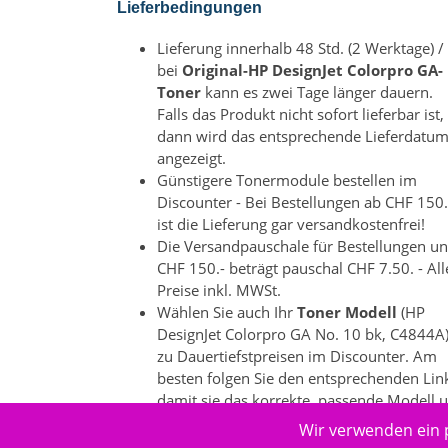
Lieferbedingungen
Lieferung innerhalb 48 Std. (2 Werktage) /
bei
Original-HP DesignJet Colorpro GA-
Toner
kann es zwei Tage länger dauern.
Falls das Produkt nicht sofort lieferbar ist,
dann wird das entsprechende Lieferdatu
angezeigt.
Günstigere Tonermodule bestellen im
Discounter - Bei Bestellungen ab CHF 150.
ist die Lieferung gar versandkostenfrei!
Die Versandpauschale für Bestellungen un
CHF 150.- beträgt pauschal CHF 7.50. - All
Preise inkl. MWSt.
Wählen Sie auch Ihr
Toner Modell
(HP
DesignJet Colorpro GA No. 10 bk, C4844A
zu Dauertiefstpreisen im Discounter. Am
besten folgen Sie den entsprechenden Lin
damit sie das korrekte, passende Modell 
die dazu passenden Produkte auswählen
Wir verwenden ein 
können. Es gibt bei einzelnen