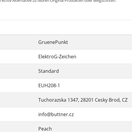
 echte Alternative zu teuren Original Produkten oder Billigsttinten.
GruenePunkt
ElektroG-Zeichen
Standard
EUH208-1
Tuchorazska 1347, 28201 Cesky Brod, CZ
info@buttner.cz
Peach