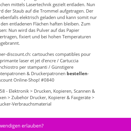
ächen mittels Lasertechnik gezielt entladen. Nun
rd der Staub auf die Trommel aufgetragen. Der
t ebenfalls elektrisch geladen und kann somit nur
 den entladenen Flächen haften bleiben. Zum
sen: Nun wird das Pulver auf das Papier
ertragen, fixiert und bei hohen Temperaturen
ngebrannt.
ner-discount.ch: cartouches compatibles pour
primante laser et jet d'encre / Cartuccia
inchiostro per stampanti / Günstigere
ntenpatronen & Druckerpatronen
bestellen
-
scount Online-Shop! #0840
58 - Elektronik > Drucken, Kopieren, Scannen &
xen > Zubehör Drucker, Kopierer & Faxgeräte >
ucker-Verbrauchsmaterial
twendigen erlauben?