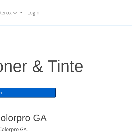
 Xerox
Login
ner & Tinte
Colorpro GA
Colorpro GA.