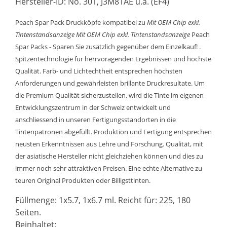
Hersteller-ID: No. 301, J3M81AE u.a. (EF4)
Peach Spar Pack Druckköpfe kompatibel zu
Mit OEM Chip exkl.
Tintenstandsanzeige
Mit OEM Chip exkl. Tintenstandsanzeige
Peach
Spar Packs - Sparen Sie zusätzlich gegenüber dem Einzelkauf! .
Spitzentechnologie für herrvoragenden Ergebnissen und höchste
Qualität. Farb- und Lichtechtheit entsprechen höchsten
Anforderungen und gewährleisten brillante Druckresultate. Um
die Premium Qualität sicherzustellen, wird die Tinte im eigenen
Entwicklungszentrum in der Schweiz entwickelt und
anschliessend in unseren Fertigungsstandorten in die
Tintenpatronen abgefüllt. Produktion und Fertigung entsprechen
neusten Erkenntnissen aus Lehre und Forschung. Qualität, mit
der asiatische Hersteller nicht gleichziehen können und dies zu
immer noch sehr attraktiven Preisen. Eine echte Alternative zu
teuren Original Produkten oder Billigsttinten.
Füllmenge: 1x5.7, 1x6.7 ml. Reicht für: 225, 180
Seiten.
Beinhaltet: