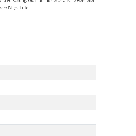
d Forschung. Qualität, mit der asiatische Hersteller
er Billigsttinten.