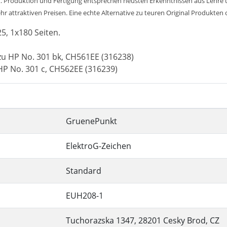
. Produktion und Fertigung entsprechen neusten Erkenntnissen aus Lehre un
 attraktiven Preisen. Eine echte Alternative zu teuren Original Produkten od
25, 1x180 Seiten.
zu HP No. 301 bk, CH561EE (316238)
HP No. 301 c, CH562EE (316239)
GruenePunkt
ElektroG-Zeichen
Standard
EUH208-1
Tuchorazska 1347, 28201 Cesky Brod, CZ