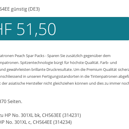
64EE günstig (DE3)
F 51,50
atronen Peach Spar Packs - Sparen Sie zusätzlich gegenüber dem
npatronen. Spitzentechnologie bürgt für höchste Qualität. Farb- und
d gewährleisten brillante Druckresultate. Um die Premium Qualität sicherzu
nschliessend in unseren Fertigungsstandorten in die Tintenpatronen abgef
der asiatische Hersteller nicht gleichziehen können und dies zu immer noch 
370 Seiten.
zu HP No. 301XL bk, CH563EE (314231)
HP No. 301XL c, CH564EE (314234)