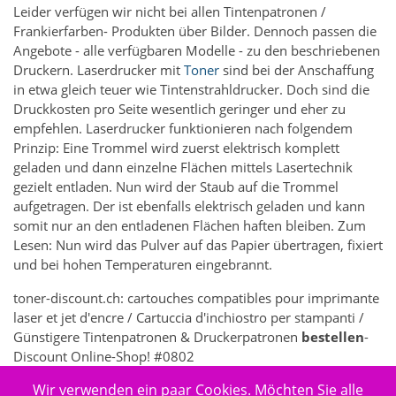
Leider verfügen wir nicht bei allen Tintenpatronen /
Frankierfarben- Produkten über Bilder. Dennoch passen die
Angebote - alle verfügbaren Modelle - zu den beschriebenen
Druckern. Laserdrucker mit
Toner
sind bei der Anschaffung
in etwa gleich teuer wie Tintenstrahldrucker. Doch sind die
Druckkosten pro Seite wesentlich geringer und eher zu
empfehlen. Laserdrucker funktionieren nach folgendem
Prinzip: Eine Trommel wird zuerst elektrisch komplett
geladen und dann einzelne Flächen mittels Lasertechnik
gezielt entladen. Nun wird der Staub auf die Trommel
aufgetragen. Der ist ebenfalls elektrisch geladen und kann
somit nur an den entladenen Flächen haften bleiben. Zum
Lesen: Nun wird das Pulver auf das Papier übertragen, fixiert
und bei hohen Temperaturen eingebrannt.
toner-discount.ch: cartouches compatibles pour imprimante
laser et jet d'encre / Cartuccia d'inchiostro per stampanti /
Günstigere Tintenpatronen & Druckerpatronen
bestellen
-
Discount Online-Shop! #0802
Wir verwenden ein paar Cookies. Möchten Sie alle
5258 - Elektronik > Drucken, Kopieren, Scannen & Faxen >