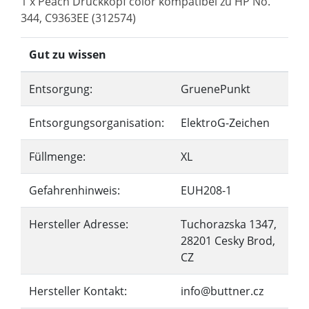
1 x Peach Druckkopf color kompatibel zu HP No.
344, C9363EE (312574)
Gut zu wissen
Entsorgung:
GruenePunkt
Entsorgungsorganisation:
ElektroG-Zeichen
Füllmenge:
XL
Gefahrenhinweis:
EUH208-1
Hersteller Adresse:
Tuchorazska 1347,
28201 Cesky Brod,
CZ
Hersteller Kontakt:
info@buttner.cz