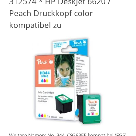
312574 * HP DeskJet 6620 /
Peach Druckkopf color
kompatibel zu
Weitere Namen: No. 344, C9363EE kompatibel (FG5)