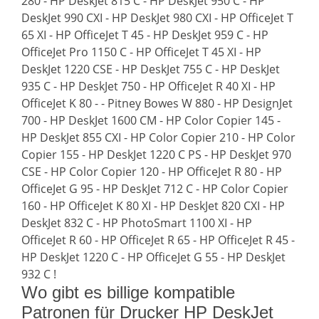
280 - HP DeskJet 815 C - HP DeskJet 950 C - HP
DeskJet 990 CXI - HP DeskJet 980 CXI - HP OfficeJet T
65 XI - HP OfficeJet T 45 - HP DeskJet 959 C - HP
OfficeJet Pro 1150 C - HP OfficeJet T 45 XI - HP
DeskJet 1220 CSE - HP DeskJet 755 C - HP DeskJet
935 C - HP DeskJet 750 - HP OfficeJet R 40 XI - HP
OfficeJet K 80 - - Pitney Bowes W 880 - HP DesignJet
700 - HP DeskJet 1600 CM - HP Color Copier 145 -
HP DeskJet 855 CXI - HP Color Copier 210 - HP Color
Copier 155 - HP DeskJet 1220 C PS - HP DeskJet 970
CSE - HP Color Copier 120 - HP OfficeJet R 80 - HP
OfficeJet G 95 - HP DeskJet 712 C - HP Color Copier
160 - HP OfficeJet K 80 XI - HP DeskJet 820 CXI - HP
DeskJet 832 C - HP PhotoSmart 1100 XI - HP
OfficeJet R 60 - HP OfficeJet R 65 - HP OfficeJet R 45 -
HP DeskJet 1220 C - HP OfficeJet G 55 - HP DeskJet
932 C !
Wo gibt es billige kompatible
Patronen für Drucker HP DeskJet