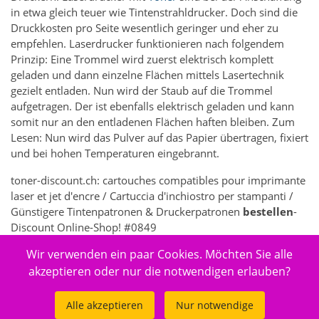
in etwa gleich teuer wie Tintenstrahldrucker. Doch sind die
Druckkosten pro Seite wesentlich geringer und eher zu
empfehlen. Laserdrucker funktionieren nach folgendem
Prinzip: Eine Trommel wird zuerst elektrisch komplett
geladen und dann einzelne Flächen mittels Lasertechnik
gezielt entladen. Nun wird der Staub auf die Trommel
aufgetragen. Der ist ebenfalls elektrisch geladen und kann
somit nur an den entladenen Flächen haften bleiben. Zum
Lesen: Nun wird das Pulver auf das Papier übertragen, fixiert
und bei hohen Temperaturen eingebrannt.
toner-discount.ch: cartouches compatibles pour imprimante
laser et jet d'encre / Cartuccia d'inchiostro per stampanti /
Günstigere Tintenpatronen & Druckerpatronen
bestellen
-
Discount Online-Shop! #0849
Wir verwenden ein paar Cookies. Möchten Sie alle
5261 - Elektronik > Drucken, Kopieren, Scannen & Faxen >
Zubehör Drucker, Kopierer & Faxgeräte > Drucker-
akzeptieren oder nur die notwendigen erlauben?
Verbrauchsmaterial > Druckköpfe
Alle akzeptieren
Nur notwendige