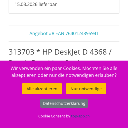
15.08.2026 lieferbar
Angebot #8 EAN 7640124895941
313703 * HP DeskJet D 4368 /
Peach Druckkopf color
Wir verwenden ein paar Cookies. Möchten Sie alle
kompatibel zu
akzeptieren oder nur die notwendigen erlauben?
Alle akzeptieren
Nur notwendige
Datenschutzerklärung
Cookie Consent by
top-app.ch