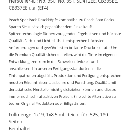
Hersteller-ID: No. 350, No. 351, SD412EE, CB335EE,
CB337EE u.a. (EF4)
Peach Spar Pack Druckköpfe kompatibel zu Peach Spar Packs -
Sparen Sie zusätzlich gegenüber dem Einzelkauf! .
Spitzentechnologie für herrvoragenden Ergebnissen und höchste
Qualität. Farb- und Lichtechtheit entsprechen höchsten
Anforderungen und gewährleisten brillante Druckresultate. Um
die Premium Qualität sicherzustellen, wird die Tinte im eigenen
Entwicklungszentrum in der Schweiz entwickelt und
anschliessend in unseren Fertigungsstandorten in die
Tintenpatronen abgefüllt. Produktion und Fertigung entsprechen
neusten Erkenntnissen aus Lehre und Forschung. Qualität, mit
der asiatische Hersteller nicht gleichziehen können und dies zu
immer noch sehr attraktiven Preisen. Eine echte Alternative zu
teuren Original Produkten oder Billigsttinten.
Füllmenge: 1x19, 1x8.5 ml. Reicht für: 525, 180
Seiten.
Beinhaltet: