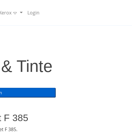
 Xerox
Login
& Tinte
t F 385
t F 385.