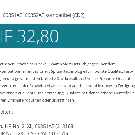
AE, C9351AE, C9352AE kompatibel (CD2)
F 32,80
atronen Peach Spar Packs - Sparen Sie zusätzlich gegenüber dem
 kompatible Tintenpatronen. Spitzentechnologie für höchste Qualität. Farb-
en und gewährleisten brillante Druckresultate. Um die Premium Qualität
ngszentrum in der Schweiz entwickelt und anschliessend in unseren Fertigung
tnissen aus Lehre und Forschung. Qualität, mit der asiatische Hersteller 
uren Original Produkten oder Billigsttinten.
eiten.
zu HP No. 21XL, C9351AE (313168)
HP No. 22XL, C9352AE (313170)