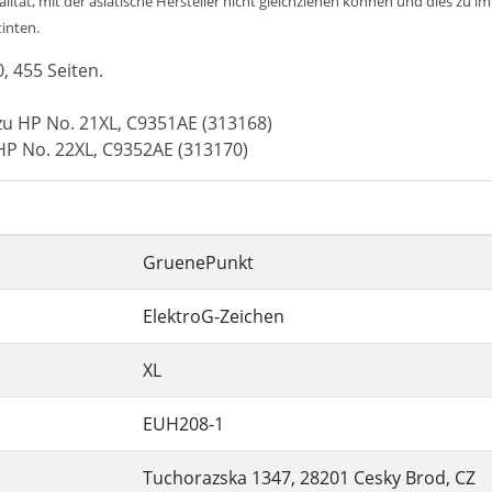
tät, mit der asiatische Hersteller nicht gleichziehen können und dies zu im
tinten.
, 455 Seiten.
zu HP No. 21XL, C9351AE (313168)
HP No. 22XL, C9352AE (313170)
GruenePunkt
ElektroG-Zeichen
XL
EUH208-1
Tuchorazska 1347, 28201 Cesky Brod, CZ