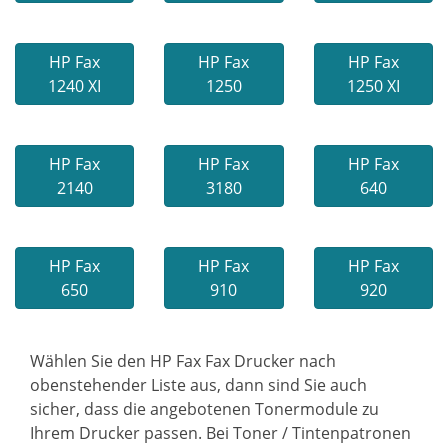
HP Fax
HP Fax
HP Fax
1240 XI
1250
1250 XI
HP Fax
HP Fax
HP Fax
2140
3180
640
HP Fax
HP Fax
HP Fax
650
910
920
Wählen Sie den HP Fax Fax Drucker nach
obenstehender Liste aus, dann sind Sie auch
sicher, dass die angebotenen Tonermodule zu
Ihrem Drucker passen. Bei Toner / Tintenpatronen