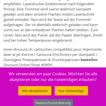
empfehlen. Laserdrucker funktionieren nach folgendem
Prinzip: Eine Trommel wird zuerst elektrisch komplett
geladen und dann einzelne Flächen mittels Lasertechnik
gezielt entladen. Nun wird der Staub auf die Trommel
aufgetragen. Der ist ebenfalls elektrisch geladen und kann
somit nur an den entladenen Flächen haften bleiben. Zum
Lesen: Nun wird das Pulver auf das Papier übertragen, fixiert
und bei hohen Temperaturen eingebrannt.
toner-discount.ch: cartouches compatibles pour imprimante
laser et jet d'encre / Cartuccia d'inchiostro per stampanti /
Günstigere Tintenpatronen & Druckerpatronen
bestellen
-
Discount Online-Shop! #0809
Wir verwenden ein paar Cookies. Möchten Sie alle
356 - Elektronik > Drucken, Kopieren, Scannen & Faxen >
Zubehör Drucker, Kopierer & Faxgeräte > Drucker-
akzeptieren oder nur die notwendigen erlauben?
Verbrauchsmaterial > Toner- & Inkjet-Kartuschen
Alle akzeptieren
Nur notwendige
Datenschutzerklärung