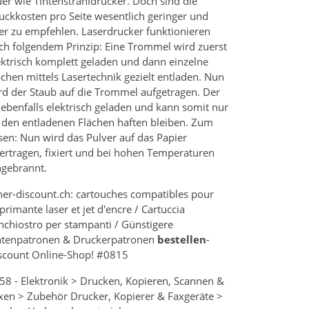
uer wie Tintenstrahldrucker. Doch sind die
uckkosten pro Seite wesentlich geringer und
er zu empfehlen. Laserdrucker funktionieren
ch folgendem Prinzip: Eine Trommel wird zuerst
ektrisch komplett geladen und dann einzelne
ächen mittels Lasertechnik gezielt entladen. Nun
rd der Staub auf die Trommel aufgetragen. Der
t ebenfalls elektrisch geladen und kann somit nur
 den entladenen Flächen haften bleiben. Zum
sen: Nun wird das Pulver auf das Papier
ertragen, fixiert und bei hohen Temperaturen
ngebrannt.
ner-discount.ch: cartouches compatibles pour
primante laser et jet d'encre / Cartuccia
inchiostro per stampanti / Günstigere
ntenpatronen & Druckerpatronen
bestellen
-
scount Online-Shop! #0815
58 - Elektronik > Drucken, Kopieren, Scannen &
xen > Zubehör Drucker, Kopierer & Faxgeräte >