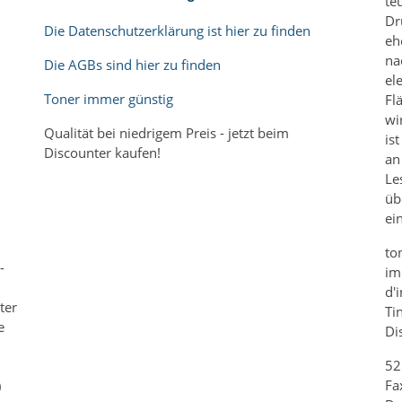
te
Dr
Die Datenschutzerklärung ist hier zu finden
eh
na
Die AGBs sind hier zu finden
el
Toner immer günstig
Fl
wi
Qualität bei niedrigem Preis - jetzt beim
is
Discounter kaufen!
an
Le
üb
m
ei
to
-
im
d'
ter
Ti
e
Di
52
Fa
)