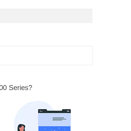
00 Series?
N