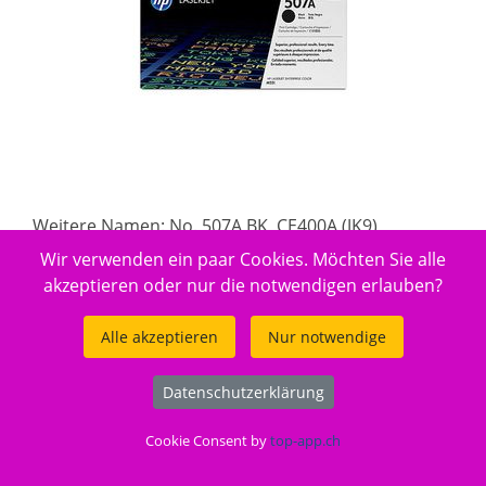
Weitere Namen: No. 507A BK, CE400A (JK9)
Wir verwenden ein paar Cookies. Möchten Sie alle
ca. 4 Tage Lieferfrist
akzeptieren oder nur die notwendigen erlauben?
Reicht für: 5500 Seiten.
Alle akzeptieren
Nur notwendige
Gut zu wissen
Datenschutzerklärung
Entsorgung:
GruenePunkt
Cookie Consent by
top-app.ch
Entsorgungsorganisation:
ElektroG-Zeichen