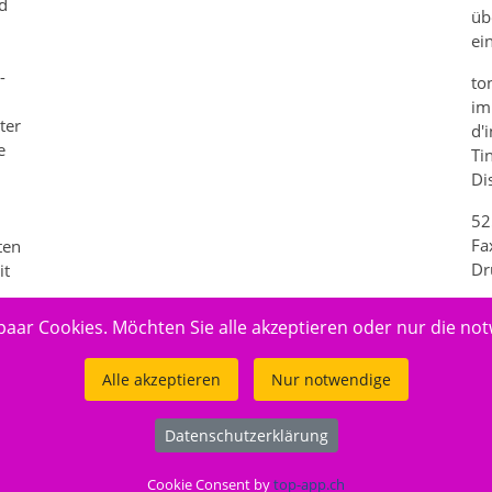
rd
üb
ei
-
to
im
ter
d'
e
Ti
Di
52
Fa
ten
Dr
it
paar Cookies. Möchten Sie alle akzeptieren oder nur die no
Alle akzeptieren
Nur notwendige
Datenschutzerklärung
Cookie Consent by
top-app.ch