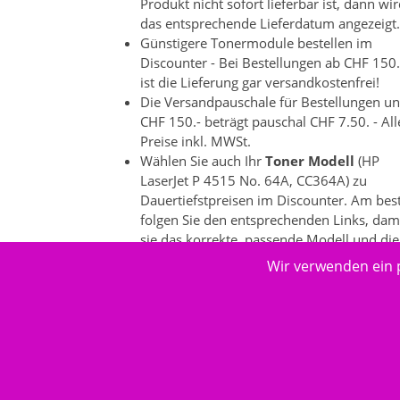
Produkt nicht sofort lieferbar ist, dann wi
das entsprechende Lieferdatum angezeigt.
Günstigere Tonermodule bestellen im
Discounter - Bei Bestellungen ab CHF 150.
ist die Lieferung gar versandkostenfrei!
Die Versandpauschale für Bestellungen un
CHF 150.- beträgt pauschal CHF 7.50. - All
Preise inkl. MWSt.
Wählen Sie auch Ihr
Toner Modell
(HP
LaserJet P 4515 No. 64A, CC364A) zu
Dauertiefstpreisen im Discounter. Am bes
folgen Sie den entsprechenden Links, dam
sie das korrekte, passende Modell und die
dazu passenden Produkte auswählen
Wir verwenden ein 
können. Es gibt bei einzelnen
Druckeranbietern ein grosse
Produktevielfalt.