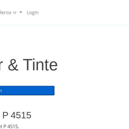
 Xerox
Login
 & Tinte
t P 4515
t P 4515.