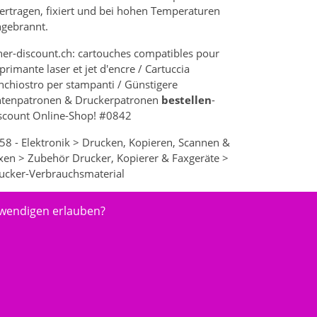
ertragen, fixiert und bei hohen Temperaturen
ngebrannt.
ner-discount.ch: cartouches compatibles pour
primante laser et jet d'encre / Cartuccia
inchiostro per stampanti / Günstigere
ntenpatronen & Druckerpatronen
bestellen
-
scount Online-Shop! #0842
58 - Elektronik > Drucken, Kopieren, Scannen &
xen > Zubehör Drucker, Kopierer & Faxgeräte >
ucker-Verbrauchsmaterial
twendigen erlauben?