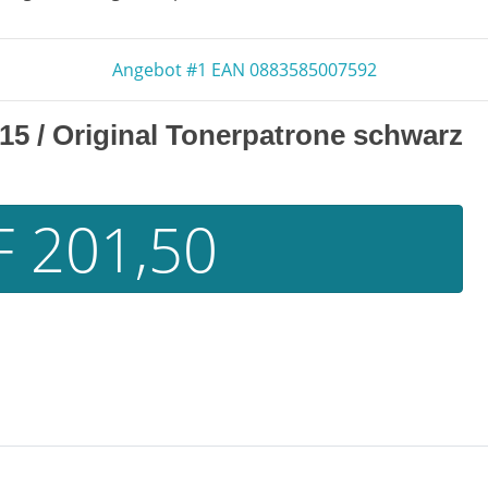
Angebot #1 EAN 0883585007592
515
/ Original Tonerpatrone schwarz
 201,50