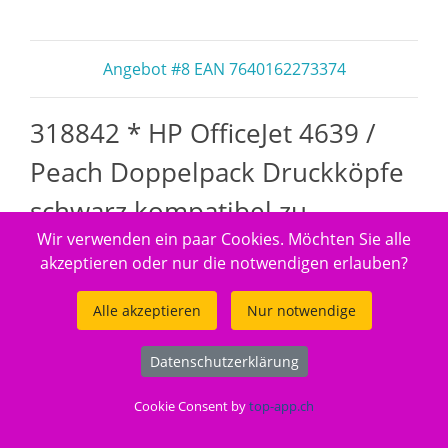
Angebot #8 EAN 7640162273374
318842 * HP OfficeJet 4639 /
Peach Doppelpack Druckköpfe
schwarz kompatibel zu
Wir verwenden ein paar Cookies. Möchten Sie alle
akzeptieren oder nur die notwendigen erlauben?
Alle akzeptieren
Nur notwendige
Datenschutzerklärung
Cookie Consent by
top-app.ch