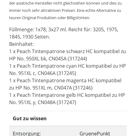
der asiatische Hersteller nicht gleichziehen können und dies zu
immer noch sehr attraktiven Preisen. Eine echte Alternative zu
teuren Original Produkten oder Billigsttinten.
Füllmenge: 1x78, 3x27 ml. Reicht für: 3205, 1975,
1845, 1930 Seiten.
Beinhaltet:
1 x Peach Tintenpatrone schwarz HC kompatibel zu
HP No. 950XL bk, CN045A (317244)
1 x Peach Tintenpatrone cyan HC kompatibel zu HP
No. 951XL c, CN046A (317245)
1 x Peach Tintenpatrone magenta HC kompatibel
zu HP No. 951XL m, CN047A (317246)
1 x Peach Tintenpatrone gelb HC kompatibel zu HP
No. 951XL y, CN048A (317247)
Gut zu wissen
Entsorgung:
GruenePunkt