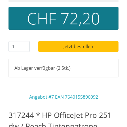
CHF 72,20
Jetzt bestellen
Ab Lager verfügbar (2 Stk.)
Angebot #7 EAN 7640155896092
317244 * HP OfficeJet Pro 251
dw / Peach Tintenpatrone