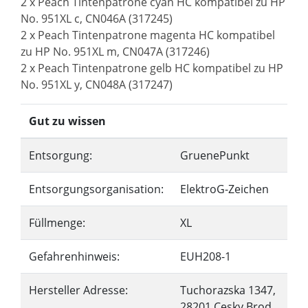
2 x Peach Tintenpatrone cyan HC kompatibel zu HP
No. 951XL c, CN046A (317245)
2 x Peach Tintenpatrone magenta HC kompatibel
zu HP No. 951XL m, CN047A (317246)
2 x Peach Tintenpatrone gelb HC kompatibel zu HP
No. 951XL y, CN048A (317247)
Gut zu wissen
Entsorgung:
GruenePunkt
Entsorgungsorganisation:
ElektroG-Zeichen
Füllmenge:
XL
Gefahrenhinweis:
EUH208-1
Hersteller Adresse:
Tuchorazska 1347,
28201 Cesky Brod,