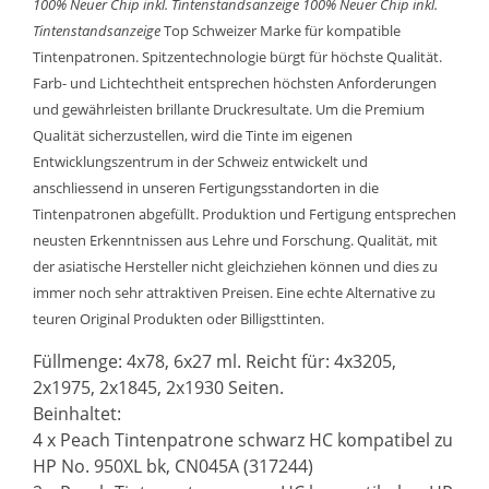
100% Neuer Chip inkl. Tintenstandsanzeige
100% Neuer Chip inkl.
Tintenstandsanzeige
Top Schweizer Marke für kompatible
Tintenpatronen. Spitzentechnologie bürgt für höchste Qualität.
Farb- und Lichtechtheit entsprechen höchsten Anforderungen
und gewährleisten brillante Druckresultate. Um die Premium
Qualität sicherzustellen, wird die Tinte im eigenen
Entwicklungszentrum in der Schweiz entwickelt und
anschliessend in unseren Fertigungsstandorten in die
Tintenpatronen abgefüllt. Produktion und Fertigung entsprechen
neusten Erkenntnissen aus Lehre und Forschung. Qualität, mit
der asiatische Hersteller nicht gleichziehen können und dies zu
immer noch sehr attraktiven Preisen. Eine echte Alternative zu
teuren Original Produkten oder Billigsttinten.
Füllmenge: 4x78, 6x27 ml. Reicht für: 4x3205,
2x1975, 2x1845, 2x1930 Seiten.
Beinhaltet:
4 x Peach Tintenpatrone schwarz HC kompatibel zu
HP No. 950XL bk, CN045A (317244)