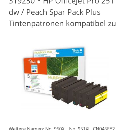
319230 * HP OfficeJet Pro 251
dw / Peach Spar Pack Plus
Tintenpatronen kompatibel zu
Weitere Namen: No. 950XL, No. 951XL, CN045E*2,