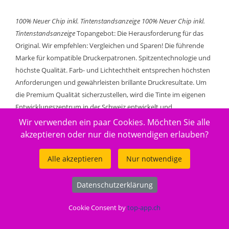
100% Neuer Chip inkl. Tintenstandsanzeige
100% Neuer Chip inkl.
Tintenstandsanzeige
Topangebot: Die Herausforderung für das
Original. Wir empfehlen: Vergleichen und Sparen! Die führende
Marke für kompatible Druckerpatronen. Spitzentechnologie und
höchste Qualität. Farb- und Lichtechtheit entsprechen höchsten
Anforderungen und gewährleisten brillante Druckresultate. Um
die Premium Qualität sicherzustellen, wird die Tinte im eigenen
Entwicklungszentrum in der Schweiz entwickelt und
anschliessend in unseren Fertigungsstandorten in die
Wir verwenden ein paar Cookies. Möchten Sie alle
Tintenpatronen abgefüllt. Produktion und Fertigung entsprechen
akzeptieren oder nur die notwendigen erlauben?
neusten Erkenntnissen aus Lehre und Forschung. Qualität, mit
der asiatische Hersteller nicht gleichziehen können und dies zu
Alle akzeptieren
Nur notwendige
immer noch sehr attraktiven Preisen. Eine echte Alternative zu
teuren Original Produkten oder Billigsttinten.
Datenschutzerklärung
Füllmenge: 78 ml. Reicht für: 3205 Seiten.
Cookie Consent by
top-app.ch
Gut zu wissen