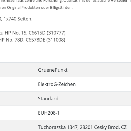
tnissen aus Lehre und Forschung. Qualität, mit der asiatische Hersteller 
uren Original Produkten oder Billigsttinten.
0, 1x740 Seiten.
zu HP No. 15, C6615D (310777)
 HP No. 78D, C6578DE (311008)
GruenePunkt
ElektroG-Zeichen
Standard
EUH208-1
Tuchorazska 1347, 28201 Cesky Brod, CZ