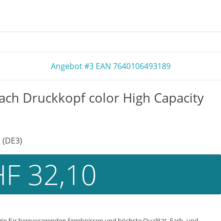
Angebot #3 EAN 7640106493189
ach Druckkopf color High Capacity
 (DE3)
F 32,10
ogie für herrvoragenden Ergebnissen und höchste Qualität. Farb- und