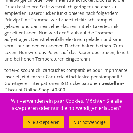
in etwa gleich teuer wie Tintenstrahldrucker. Doch sind die
Druckkosten pro Seite wesentlich geringer und eher zu
empfehlen. Laserdrucker funktionieren nach folgendem
Prinzip: Eine Trommel wird zuerst elektrisch komplett
geladen und dann einzelne Flächen mittels Lasertechnik
gezielt entladen. Nun wird der Staub auf die Trommel
aufgetragen. Der ist ebenfalls elektrisch geladen und kann
somit nur an den entladenen Flächen haften bleiben. Zum
Lesen: Nun wird das Pulver auf das Papier übertragen, fixiert
und bei hohen Temperaturen eingebrannt.
toner-discount.ch: cartouches compatibles pour imprimante
laser et jet d'encre / Cartuccia d'inchiostro per stampanti /
Günstigere Tintenpatronen & Druckerpatronen
bestellen
-
Discount Online-Shop! #0800
Wir verwenden ein paar Cookies. Möchten Sie alle
356 - Elektronik > Drucken, Kopieren, Scannen & Faxen >
Zubehör Drucker, Kopierer & Faxgeräte > Drucker-
akzeptieren oder nur die notwendigen erlauben?
Verbrauchsmaterial > Toner- & Inkjet-Kartuschen
Alle akzeptieren
Nur notwendige