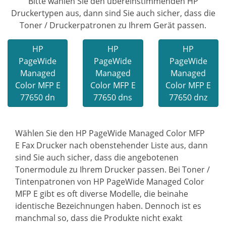
Bitte wählen Sie den übereinstimmenden HP
Druckertypen aus, dann sind Sie auch sicher, dass die
Toner / Druckerpatronen zu Ihrem Gerät passen.
HP
HP
HP
PageWide
PageWide
PageWide
Managed
Managed
Managed
Color MFP E
Color MFP E
Color MFP E
77650 dn
77650 dns
77650 dnz
Wählen Sie den HP PageWide Managed Color MFP
E Fax Drucker nach obenstehender Liste aus, dann
sind Sie auch sicher, dass die angebotenen
Tonermodule zu Ihrem Drucker passen. Bei Toner /
Tintenpatronen von HP PageWide Managed Color
MFP E gibt es oft diverse Modelle, die beinahe
identische Bezeichnungen haben. Dennoch ist es
manchmal so, dass die Produkte nicht exakt