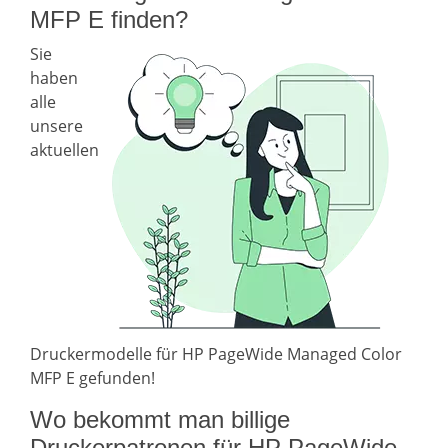
MFP E finden?
Sie
haben
alle
unsere
aktuellen
Druckermodelle für HP PageWide Managed Color
MFP E gefunden!
Wo bekommt man billige
Druckerpatronen für HP PageWide