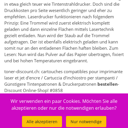
in etwa gleich teuer wie Tintenstrahldrucker. Doch sind die
Druckkosten pro Seite wesentlich geringer und eher zu
empfehlen. Laserdrucker funktionieren nach folgendem
Prinzip: Eine Trommel wird zuerst elektrisch komplett
geladen und dann einzelne Flächen mittels Lasertechnik
gezielt entladen. Nun wird der Staub auf die Trommel
aufgetragen. Der ist ebenfalls elektrisch geladen und kann
somit nur an den entladenen Flächen haften bleiben. Zum
Lesen: Nun wird das Pulver auf das Papier übertragen, fixiert
und bei hohen Temperaturen eingebrannt.
toner-discount.ch: cartouches compatibles pour imprimante
laser et jet d'encre / Cartuccia d'inchiostro per stampanti /
Günstigere Tintenpatronen & Druckerpatronen
bestellen
-
Discount Online-Shop! #0858
Wir verwenden ein paar Cookies. Möchten Sie alle
5261 - Elektronik > Drucken, Kopieren, Scannen & Faxen >
Zubehör Drucker, Kopierer & Faxgeräte > Drucker-
akzeptieren oder nur die notwendigen erlauben?
Verbrauchsmaterial > Druckköpfe
Alle akzeptieren
Nur notwendige