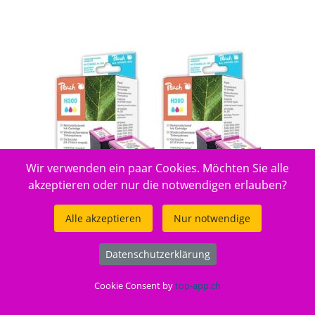
Wir verwenden ein paar Cookies. Möchten Sie alle
akzeptieren oder nur die notwendigen erlauben?
Alle akzeptieren
Nur notwendige
Hersteller-ID: No. 300 c*2, CC643EE*2 kompatibel
Datenschutzerklärung
(IJ8)
Cookie Consent by
top-app.ch
Top Schweizer Marke für kompatible Tintenpatronen.
Spitzentechnologie bürgt für höchste Qualität. Farb- und