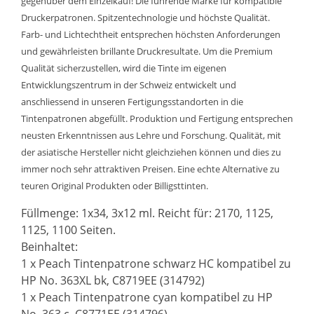
gegenüber dem Einzelkauf! Die führende Marke für kompatible
Druckerpatronen. Spitzentechnologie und höchste Qualität.
Farb- und Lichtechtheit entsprechen höchsten Anforderungen
und gewährleisten brillante Druckresultate. Um die Premium
Qualität sicherzustellen, wird die Tinte im eigenen
Entwicklungszentrum in der Schweiz entwickelt und
anschliessend in unseren Fertigungsstandorten in die
Tintenpatronen abgefüllt. Produktion und Fertigung entsprechen
neusten Erkenntnissen aus Lehre und Forschung. Qualität, mit
der asiatische Hersteller nicht gleichziehen können und dies zu
immer noch sehr attraktiven Preisen. Eine echte Alternative zu
teuren Original Produkten oder Billigsttinten.
Füllmenge: 1x34, 3x12 ml. Reicht für: 2170, 1125,
1125, 1100 Seiten.
Beinhaltet:
1 x Peach Tintenpatrone schwarz HC kompatibel zu
HP No. 363XL bk, C8719EE (314792)
1 x Peach Tintenpatrone cyan kompatibel zu HP