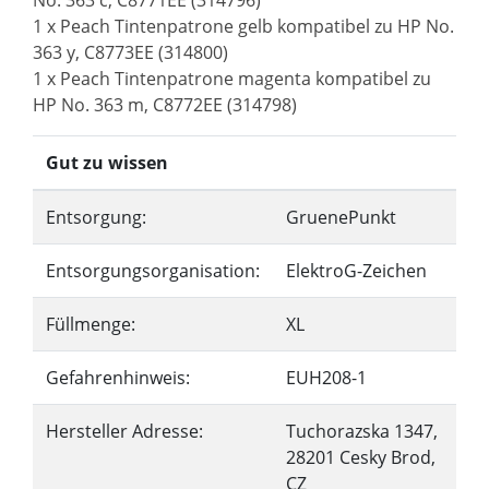
No. 363 c, C8771EE (314796)
1 x Peach Tintenpatrone gelb kompatibel zu HP No.
363 y, C8773EE (314800)
1 x Peach Tintenpatrone magenta kompatibel zu
HP No. 363 m, C8772EE (314798)
Gut zu wissen
Entsorgung:
GruenePunkt
Entsorgungsorganisation:
ElektroG-Zeichen
Füllmenge:
XL
Gefahrenhinweis:
EUH208-1
Hersteller Adresse:
Tuchorazska 1347,
28201 Cesky Brod,
CZ