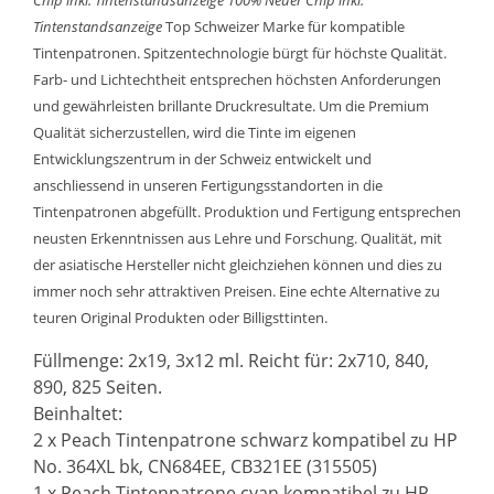
Chip inkl. Tintenstandsanzeige
100% Neuer Chip inkl.
Tintenstandsanzeige
Top Schweizer Marke für kompatible
Tintenpatronen. Spitzentechnologie bürgt für höchste Qualität.
Farb- und Lichtechtheit entsprechen höchsten Anforderungen
und gewährleisten brillante Druckresultate. Um die Premium
Qualität sicherzustellen, wird die Tinte im eigenen
Entwicklungszentrum in der Schweiz entwickelt und
anschliessend in unseren Fertigungsstandorten in die
Tintenpatronen abgefüllt. Produktion und Fertigung entsprechen
neusten Erkenntnissen aus Lehre und Forschung. Qualität, mit
der asiatische Hersteller nicht gleichziehen können und dies zu
immer noch sehr attraktiven Preisen. Eine echte Alternative zu
teuren Original Produkten oder Billigsttinten.
Füllmenge: 2x19, 3x12 ml. Reicht für: 2x710, 840,
890, 825 Seiten.
Beinhaltet:
2 x Peach Tintenpatrone schwarz kompatibel zu HP
No. 364XL bk, CN684EE, CB321EE (315505)
1 x Peach Tintenpatrone cyan kompatibel zu HP