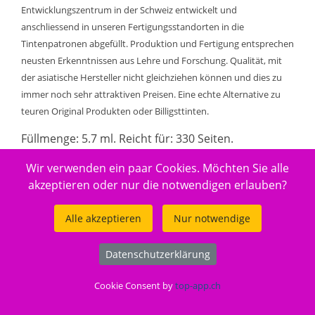
Entwicklungszentrum in der Schweiz entwickelt und
anschliessend in unseren Fertigungsstandorten in die
Tintenpatronen abgefüllt. Produktion und Fertigung entsprechen
neusten Erkenntnissen aus Lehre und Forschung. Qualität, mit
der asiatische Hersteller nicht gleichziehen können und dies zu
immer noch sehr attraktiven Preisen. Eine echte Alternative zu
teuren Original Produkten oder Billigsttinten.
Füllmenge: 5.7 ml. Reicht für: 330 Seiten.
Wir verwenden ein paar Cookies. Möchten Sie alle
Gut zu wissen
akzeptieren oder nur die notwendigen erlauben?
Entsorgung:
GruenePunkt
Alle akzeptieren
Nur notwendige
Entsorgungsorganisation:
ElektroG-Zeichen
Datenschutzerklärung
Füllmenge:
Standard
Cookie Consent by
top-app.ch
Gefahrenhinweis:
EUH208-1