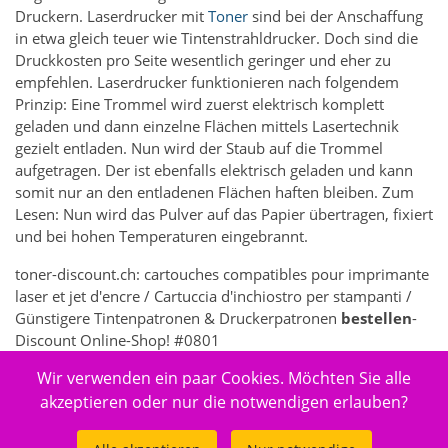
Druckern. Laserdrucker mit
Toner
sind bei der Anschaffung
in etwa gleich teuer wie Tintenstrahldrucker. Doch sind die
Druckkosten pro Seite wesentlich geringer und eher zu
empfehlen. Laserdrucker funktionieren nach folgendem
Prinzip: Eine Trommel wird zuerst elektrisch komplett
geladen und dann einzelne Flächen mittels Lasertechnik
gezielt entladen. Nun wird der Staub auf die Trommel
aufgetragen. Der ist ebenfalls elektrisch geladen und kann
somit nur an den entladenen Flächen haften bleiben. Zum
Lesen: Nun wird das Pulver auf das Papier übertragen, fixiert
und bei hohen Temperaturen eingebrannt.
toner-discount.ch: cartouches compatibles pour imprimante
laser et jet d'encre / Cartuccia d'inchiostro per stampanti /
Günstigere Tintenpatronen & Druckerpatronen
bestellen
-
Discount Online-Shop! #0801
Wir verwenden ein paar Cookies. Möchten Sie alle
7362 - Elektronik > Drucken, Kopieren, Scannen & Faxen >
Zubehör Drucker, Kopierer & Faxgeräte > Drucker-
akzeptieren oder nur die notwendigen erlauben?
Verbrauchsmaterial > Toner & Tintenpatronen