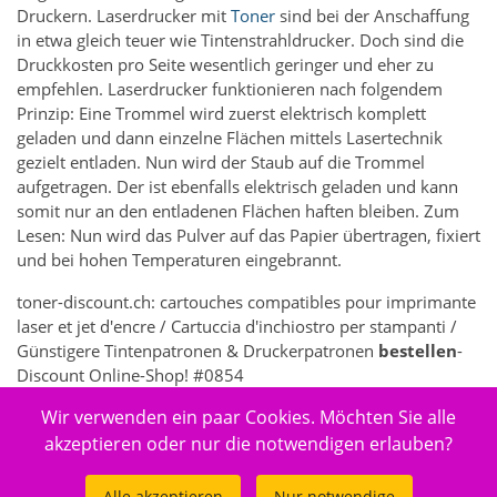
Druckern. Laserdrucker mit
Toner
sind bei der Anschaffung
in etwa gleich teuer wie Tintenstrahldrucker. Doch sind die
Druckkosten pro Seite wesentlich geringer und eher zu
empfehlen. Laserdrucker funktionieren nach folgendem
Prinzip: Eine Trommel wird zuerst elektrisch komplett
geladen und dann einzelne Flächen mittels Lasertechnik
gezielt entladen. Nun wird der Staub auf die Trommel
aufgetragen. Der ist ebenfalls elektrisch geladen und kann
somit nur an den entladenen Flächen haften bleiben. Zum
Lesen: Nun wird das Pulver auf das Papier übertragen, fixiert
und bei hohen Temperaturen eingebrannt.
toner-discount.ch: cartouches compatibles pour imprimante
laser et jet d'encre / Cartuccia d'inchiostro per stampanti /
Günstigere Tintenpatronen & Druckerpatronen
bestellen
-
Discount Online-Shop! #0854
Wir verwenden ein paar Cookies. Möchten Sie alle
356 - Elektronik > Drucken, Kopieren, Scannen & Faxen >
Zubehör Drucker, Kopierer & Faxgeräte > Drucker-
akzeptieren oder nur die notwendigen erlauben?
Verbrauchsmaterial > Toner- & Inkjet-Kartuschen
Alle akzeptieren
Nur notwendige