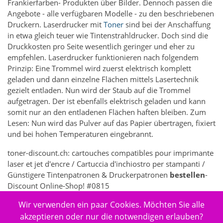
Frankierfarben- Produkten über Bilder. Dennoch passen die
Angebote - alle verfügbaren Modelle - zu den beschriebenen
Druckern. Laserdrucker mit
Toner
sind bei der Anschaffung
in etwa gleich teuer wie Tintenstrahldrucker. Doch sind die
Druckkosten pro Seite wesentlich geringer und eher zu
empfehlen. Laserdrucker funktionieren nach folgendem
Prinzip: Eine Trommel wird zuerst elektrisch komplett
geladen und dann einzelne Flächen mittels Lasertechnik
gezielt entladen. Nun wird der Staub auf die Trommel
aufgetragen. Der ist ebenfalls elektrisch geladen und kann
somit nur an den entladenen Flächen haften bleiben. Zum
Lesen: Nun wird das Pulver auf das Papier übertragen, fixiert
und bei hohen Temperaturen eingebrannt.
toner-discount.ch: cartouches compatibles pour imprimante
laser et jet d'encre / Cartuccia d'inchiostro per stampanti /
Günstigere Tintenpatronen & Druckerpatronen
bestellen
-
Discount Online-Shop! #0815
Wir verwenden ein paar Cookies. Möchten Sie alle
7362 - Elektronik > Drucken, Kopieren, Scannen & Faxen >
Zubehör Drucker, Kopierer & Faxgeräte > Drucker-
akzeptieren oder nur die notwendigen erlauben?