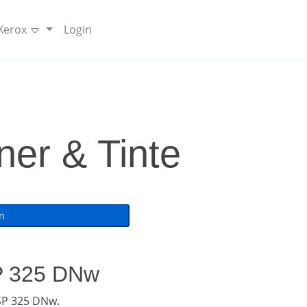
 Xerox
Login
ner & Tinte
SP 325 DNw
SP 325 DNw.