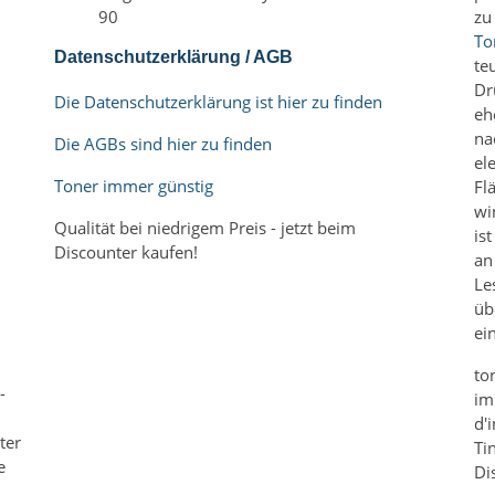
90
zu
To
Datenschutzerklärung / AGB
te
Dr
Die Datenschutzerklärung ist hier zu finden
eh
na
Die AGBs sind hier zu finden
el
Toner immer günstig
Fl
wi
Qualität bei niedrigem Preis - jetzt beim
is
Discounter kaufen!
an
Le
üb
m
ei
to
-
im
d'
ter
Ti
e
Di