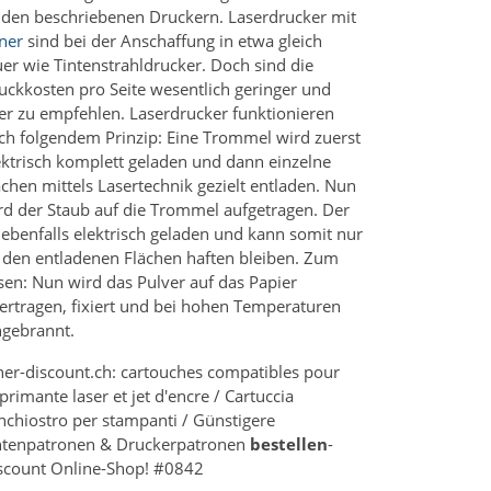
 den beschriebenen Druckern. Laserdrucker mit
ner
sind bei der Anschaffung in etwa gleich
uer wie Tintenstrahldrucker. Doch sind die
uckkosten pro Seite wesentlich geringer und
er zu empfehlen. Laserdrucker funktionieren
ch folgendem Prinzip: Eine Trommel wird zuerst
ektrisch komplett geladen und dann einzelne
ächen mittels Lasertechnik gezielt entladen. Nun
rd der Staub auf die Trommel aufgetragen. Der
t ebenfalls elektrisch geladen und kann somit nur
 den entladenen Flächen haften bleiben. Zum
sen: Nun wird das Pulver auf das Papier
ertragen, fixiert und bei hohen Temperaturen
ngebrannt.
ner-discount.ch: cartouches compatibles pour
primante laser et jet d'encre / Cartuccia
inchiostro per stampanti / Günstigere
ntenpatronen & Druckerpatronen
bestellen
-
scount Online-Shop! #0842