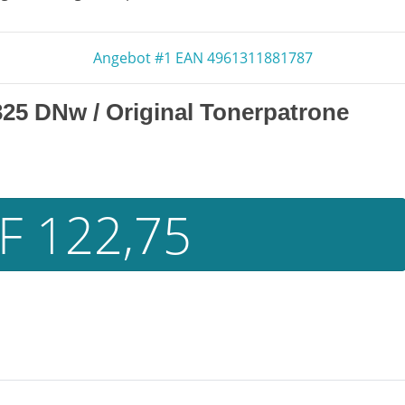
Angebot #1 EAN 4961311881787
 325 DNw
/ Original Tonerpatrone
F 122,75