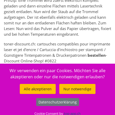
Prinzip: Eine Trommel wird zuerst elektrisch komplett
geladen und dann einzelne Flächen mittels Lasertechnik
gezielt entladen. Nun wird der Staub auf die Trommel
aufgetragen. Der ist ebenfalls elektrisch geladen und kann
somit nur an den entladenen Flächen haften bleiben. Zum
Lesen: Nun wird das Pulver auf das Papier übertragen, fixiert
und bei hohen Temperaturen eingebrannt.
toner-discount.ch: cartouches compatibles pour imprimante
laser et jet d'encre / Cartuccia d'inchiostro per stampanti /
Günstigere Tintenpatronen & Druckerpatronen
bestellen
-
Discount Online-Shop! #0822
Wir verwenden ein paar Cookies. Möchten Sie alle
356 - Elektronik > Drucken, Kopieren, Scannen & Faxen >
Zubehör Drucker, Kopierer & Faxgeräte > Drucker-
akzeptieren oder nur die notwendigen erlauben?
Verbrauchsmaterial > Toner- & Inkjet-Kartuschen
Alle akzeptieren
Nur notwendige
Datenschutzerklärung
© 2026
toner-discount.ch
.
Cookie Consent by
top-app.ch