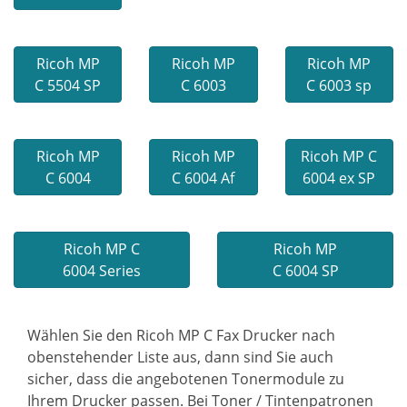
Ricoh MP
Ricoh MP
Ricoh MP
C 5504 SP
C 6003
C 6003 sp
Ricoh MP
Ricoh MP
Ricoh MP C
C 6004
C 6004 Af
6004 ex SP
Ricoh MP C
Ricoh MP
6004 Series
C 6004 SP
Wählen Sie den Ricoh MP C Fax Drucker nach
obenstehender Liste aus, dann sind Sie auch
sicher, dass die angebotenen Tonermodule zu
Ihrem Drucker passen. Bei Toner / Tintenpatronen