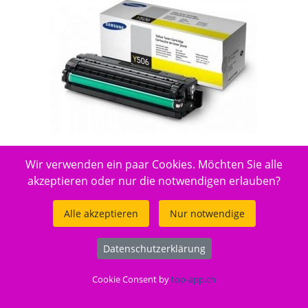
Wir verwenden ein paar Cookies. Möchten Sie alle
akzeptieren oder nur die notwendigen erlauben?
Hersteller-ID: CLT-Y506L/ELS, SU515A (KL10)
Alle akzeptieren
Nur notwendige
ca. 4 Tage Lieferfrist
Reicht für: 3500 Seiten.
Datenschutzerklärung
Gut zu wissen
Cookie Consent by
top-app.ch