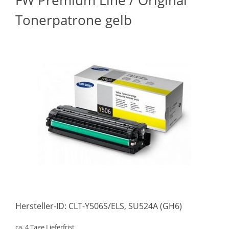
FW Premium Line / Original
Tonerpatrone gelb
Hersteller-ID: CLT-Y506S/ELS, SU524A (GH6)
ca. 4 Tage Lieferfrist