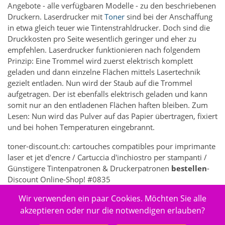
Angebote - alle verfügbaren Modelle - zu den beschriebenen
Druckern. Laserdrucker mit
Toner
sind bei der Anschaffung
in etwa gleich teuer wie Tintenstrahldrucker. Doch sind die
Druckkosten pro Seite wesentlich geringer und eher zu
empfehlen. Laserdrucker funktionieren nach folgendem
Prinzip: Eine Trommel wird zuerst elektrisch komplett
geladen und dann einzelne Flächen mittels Lasertechnik
gezielt entladen. Nun wird der Staub auf die Trommel
aufgetragen. Der ist ebenfalls elektrisch geladen und kann
somit nur an den entladenen Flächen haften bleiben. Zum
Lesen: Nun wird das Pulver auf das Papier übertragen, fixiert
und bei hohen Temperaturen eingebrannt.
toner-discount.ch: cartouches compatibles pour imprimante
laser et jet d'encre / Cartuccia d'inchiostro per stampanti /
Günstigere Tintenpatronen & Druckerpatronen
bestellen
-
Discount Online-Shop! #0835
Wir verwenden ein paar Cookies. Möchten Sie alle
7362 - Elektronik > Drucken, Kopieren, Scannen & Faxen >
Zubehör Drucker, Kopierer & Faxgeräte > Drucker-
akzeptieren oder nur die notwendigen erlauben?
Verbrauchsmaterial > Toner & Tintenpatronen