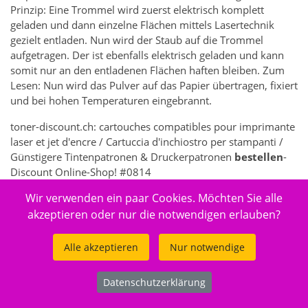
Prinzip: Eine Trommel wird zuerst elektrisch komplett
geladen und dann einzelne Flächen mittels Lasertechnik
gezielt entladen. Nun wird der Staub auf die Trommel
aufgetragen. Der ist ebenfalls elektrisch geladen und kann
somit nur an den entladenen Flächen haften bleiben. Zum
Lesen: Nun wird das Pulver auf das Papier übertragen, fixiert
und bei hohen Temperaturen eingebrannt.
toner-discount.ch: cartouches compatibles pour imprimante
laser et jet d'encre / Cartuccia d'inchiostro per stampanti /
Günstigere Tintenpatronen & Druckerpatronen
bestellen
-
Discount Online-Shop! #0814
Wir verwenden ein paar Cookies. Möchten Sie alle
7362 - Elektronik > Drucken, Kopieren, Scannen & Faxen >
Zubehör Drucker, Kopierer & Faxgeräte > Drucker-
akzeptieren oder nur die notwendigen erlauben?
Verbrauchsmaterial > Toner & Tintenpatronen
Alle akzeptieren
Nur notwendige
Datenschutzerklärung
© 2026
toner-discount.ch
.