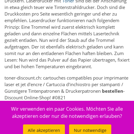
Druckern. Laserdrucker mit
Toner
sind bei der Anschaffung
in etwa gleich teuer wie Tintenstrahldrucker. Doch sind die
Druckkosten pro Seite wesentlich geringer und eher zu
empfehlen. Laserdrucker funktionieren nach folgendem
Prinzip: Eine Trommel wird zuerst elektrisch komplett
geladen und dann einzelne Flächen mittels Lasertechnik
gezielt entladen. Nun wird der Staub auf die Trommel
aufgetragen. Der ist ebenfalls elektrisch geladen und kann
somit nur an den entladenen Flächen haften bleiben. Zum
Lesen: Nun wird das Pulver auf das Papier übertragen, fixiert
und bei hohen Temperaturen eingebrannt.
toner-discount.ch: cartouches compatibles pour imprimante
laser et jet d'encre / Cartuccia d'inchiostro per stampanti /
Günstigere Tintenpatronen & Druckerpatronen
bestellen
-
Discount Online-Shop! #0821
Wir verwenden ein paar Cookies. Möchten Sie alle
5261 - Elektronik > Drucken, Kopieren, Scannen & Faxen >
Zubehör Drucker, Kopierer & Faxgeräte > Drucker-
akzeptieren oder nur die notwendigen erlauben?
Verbrauchsmaterial > Druckköpfe
Alle akzeptieren
Nur notwendige