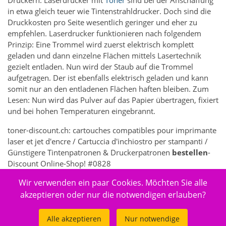
Druckern. Laserdrucker mit
Toner
sind bei der Anschaffung
in etwa gleich teuer wie Tintenstrahldrucker. Doch sind die
Druckkosten pro Seite wesentlich geringer und eher zu
empfehlen. Laserdrucker funktionieren nach folgendem
Prinzip: Eine Trommel wird zuerst elektrisch komplett
geladen und dann einzelne Flächen mittels Lasertechnik
gezielt entladen. Nun wird der Staub auf die Trommel
aufgetragen. Der ist ebenfalls elektrisch geladen und kann
somit nur an den entladenen Flächen haften bleiben. Zum
Lesen: Nun wird das Pulver auf das Papier übertragen, fixiert
und bei hohen Temperaturen eingebrannt.
toner-discount.ch: cartouches compatibles pour imprimante
laser et jet d'encre / Cartuccia d'inchiostro per stampanti /
Günstigere Tintenpatronen & Druckerpatronen
bestellen
-
Discount Online-Shop! #0828
Wir verwenden ein paar Cookies. Möchten Sie alle
5261 - Elektronik > Drucken, Kopieren, Scannen & Faxen >
Zubehör Drucker, Kopierer & Faxgeräte > Drucker-
akzeptieren oder nur die notwendigen erlauben?
Verbrauchsmaterial > Druckköpfe
Alle akzeptieren
Nur notwendige