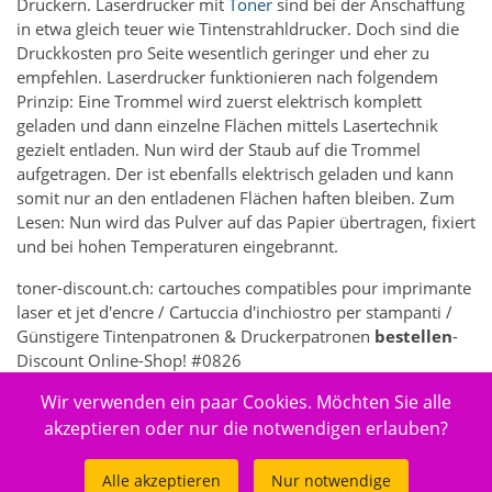
Druckern. Laserdrucker mit
Toner
sind bei der Anschaffung
in etwa gleich teuer wie Tintenstrahldrucker. Doch sind die
Druckkosten pro Seite wesentlich geringer und eher zu
empfehlen. Laserdrucker funktionieren nach folgendem
Prinzip: Eine Trommel wird zuerst elektrisch komplett
geladen und dann einzelne Flächen mittels Lasertechnik
gezielt entladen. Nun wird der Staub auf die Trommel
aufgetragen. Der ist ebenfalls elektrisch geladen und kann
somit nur an den entladenen Flächen haften bleiben. Zum
Lesen: Nun wird das Pulver auf das Papier übertragen, fixiert
und bei hohen Temperaturen eingebrannt.
toner-discount.ch: cartouches compatibles pour imprimante
laser et jet d'encre / Cartuccia d'inchiostro per stampanti /
Günstigere Tintenpatronen & Druckerpatronen
bestellen
-
Discount Online-Shop! #0826
Wir verwenden ein paar Cookies. Möchten Sie alle
7362 - Elektronik > Drucken, Kopieren, Scannen & Faxen >
Zubehör Drucker, Kopierer & Faxgeräte > Drucker-
akzeptieren oder nur die notwendigen erlauben?
Verbrauchsmaterial > Toner & Tintenpatronen
Alle akzeptieren
Nur notwendige