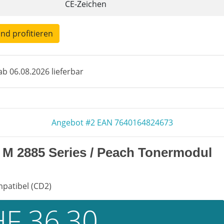
CE-Zeichen
und profitieren
b 06.08.2026 lieferbar
Angebot #2 EAN 7640164824673
 M 2885 Series / Peach Tonermodul
mpatibel (CD2)
F 36,30