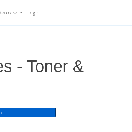
 Xerox
Login
s - Toner &