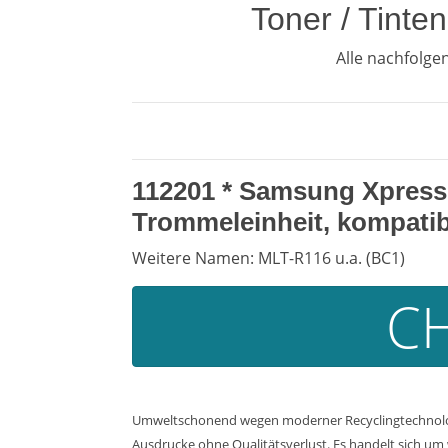
Toner / Tint
Alle nachfolg
112201 *
Samsung Xpress 
Trommeleinheit, kompatib
Weitere Namen: MLT-R116 u.a. (BC1)
CH
Umweltschonend wegen moderner Recyclingtechnologi
Ausdrucke ohne Qualitätsverlust. Es handelt sich um w