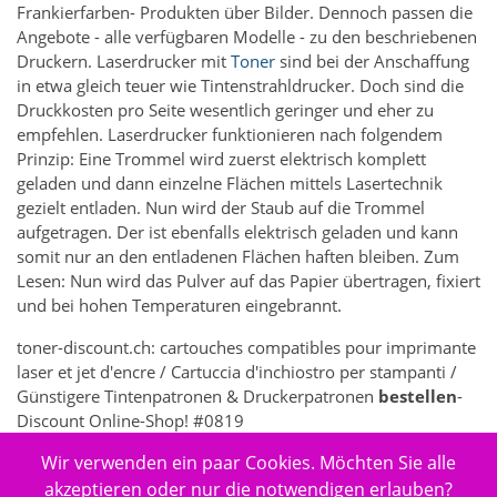
Frankierfarben- Produkten über Bilder. Dennoch passen die
Angebote - alle verfügbaren Modelle - zu den beschriebenen
Druckern. Laserdrucker mit
Toner
sind bei der Anschaffung
in etwa gleich teuer wie Tintenstrahldrucker. Doch sind die
Druckkosten pro Seite wesentlich geringer und eher zu
empfehlen. Laserdrucker funktionieren nach folgendem
Prinzip: Eine Trommel wird zuerst elektrisch komplett
geladen und dann einzelne Flächen mittels Lasertechnik
gezielt entladen. Nun wird der Staub auf die Trommel
aufgetragen. Der ist ebenfalls elektrisch geladen und kann
somit nur an den entladenen Flächen haften bleiben. Zum
Lesen: Nun wird das Pulver auf das Papier übertragen, fixiert
und bei hohen Temperaturen eingebrannt.
toner-discount.ch: cartouches compatibles pour imprimante
laser et jet d'encre / Cartuccia d'inchiostro per stampanti /
Günstigere Tintenpatronen & Druckerpatronen
bestellen
-
Discount Online-Shop! #0819
Wir verwenden ein paar Cookies. Möchten Sie alle
5261 - Elektronik > Drucken, Kopieren, Scannen & Faxen >
Zubehör Drucker, Kopierer & Faxgeräte > Drucker-
akzeptieren oder nur die notwendigen erlauben?