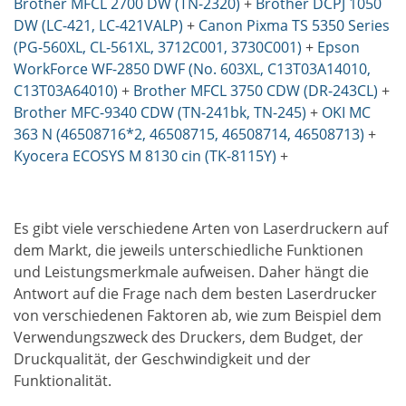
Brother MFCL 2700 DW (TN-2320)
+
Brother DCPJ 1050
DW (LC-421, LC-421VALP)
+
Canon Pixma TS 5350 Series
(PG-560XL, CL-561XL, 3712C001, 3730C001)
+
Epson
WorkForce WF-2850 DWF (No. 603XL, C13T03A14010,
C13T03A64010)
+
Brother MFCL 3750 CDW (DR-243CL)
+
Brother MFC-9340 CDW (TN-241bk, TN-245)
+
OKI MC
363 N (46508716*2, 46508715, 46508714, 46508713)
+
Kyocera ECOSYS M 8130 cin (TK-8115Y)
+
Es gibt viele verschiedene Arten von Laserdruckern auf
dem Markt, die jeweils unterschiedliche Funktionen
und Leistungsmerkmale aufweisen. Daher hängt die
Antwort auf die Frage nach dem besten Laserdrucker
von verschiedenen Faktoren ab, wie zum Beispiel dem
Verwendungszweck des Druckers, dem Budget, der
Druckqualität, der Geschwindigkeit und der
Funktionalität.