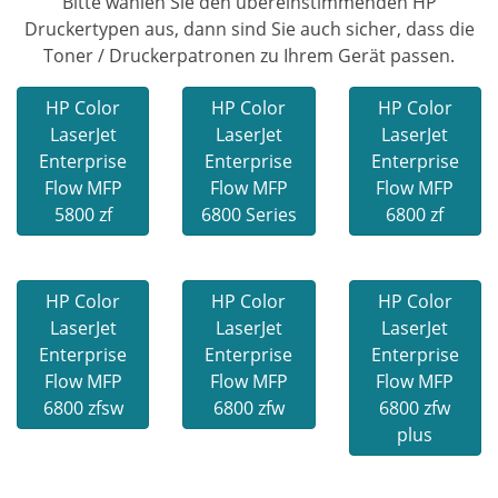
Bitte wählen Sie den übereinstimmenden HP
Druckertypen aus, dann sind Sie auch sicher, dass die
Toner / Druckerpatronen zu Ihrem Gerät passen.
HP Color
HP Color
HP Color
LaserJet
LaserJet
LaserJet
Enterprise
Enterprise
Enterprise
Flow MFP
Flow MFP
Flow MFP
5800 zf
6800 Series
6800 zf
HP Color
HP Color
HP Color
LaserJet
LaserJet
LaserJet
Enterprise
Enterprise
Enterprise
Flow MFP
Flow MFP
Flow MFP
6800 zfsw
6800 zfw
6800 zfw
plus