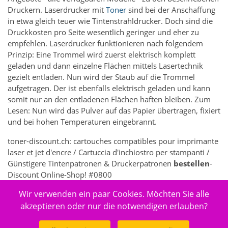
Druckern. Laserdrucker mit
Toner
sind bei der Anschaffung
in etwa gleich teuer wie Tintenstrahldrucker. Doch sind die
Druckkosten pro Seite wesentlich geringer und eher zu
empfehlen. Laserdrucker funktionieren nach folgendem
Prinzip: Eine Trommel wird zuerst elektrisch komplett
geladen und dann einzelne Flächen mittels Lasertechnik
gezielt entladen. Nun wird der Staub auf die Trommel
aufgetragen. Der ist ebenfalls elektrisch geladen und kann
somit nur an den entladenen Flächen haften bleiben. Zum
Lesen: Nun wird das Pulver auf das Papier übertragen, fixiert
und bei hohen Temperaturen eingebrannt.
toner-discount.ch: cartouches compatibles pour imprimante
laser et jet d'encre / Cartuccia d'inchiostro per stampanti /
Günstigere Tintenpatronen & Druckerpatronen
bestellen
-
Discount Online-Shop! #0800
Wir verwenden ein paar Cookies. Möchten Sie alle
5261 - Elektronik > Drucken, Kopieren, Scannen & Faxen >
Zubehör Drucker, Kopierer & Faxgeräte > Drucker-
akzeptieren oder nur die notwendigen erlauben?
Verbrauchsmaterial > Druckköpfe