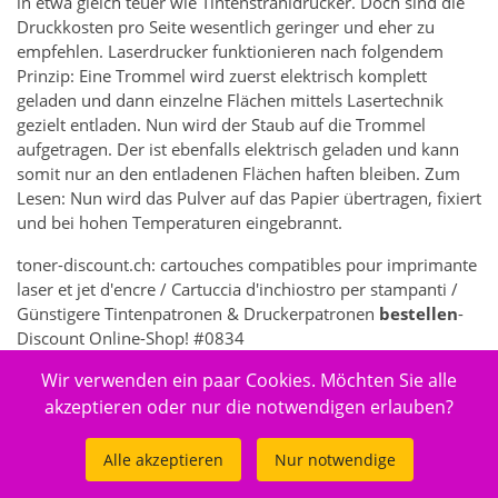
in etwa gleich teuer wie Tintenstrahldrucker. Doch sind die
Druckkosten pro Seite wesentlich geringer und eher zu
empfehlen. Laserdrucker funktionieren nach folgendem
Prinzip: Eine Trommel wird zuerst elektrisch komplett
geladen und dann einzelne Flächen mittels Lasertechnik
gezielt entladen. Nun wird der Staub auf die Trommel
aufgetragen. Der ist ebenfalls elektrisch geladen und kann
somit nur an den entladenen Flächen haften bleiben. Zum
Lesen: Nun wird das Pulver auf das Papier übertragen, fixiert
und bei hohen Temperaturen eingebrannt.
toner-discount.ch: cartouches compatibles pour imprimante
laser et jet d'encre / Cartuccia d'inchiostro per stampanti /
Günstigere Tintenpatronen & Druckerpatronen
bestellen
-
Discount Online-Shop! #0834
Wir verwenden ein paar Cookies. Möchten Sie alle
7362 - Elektronik > Drucken, Kopieren, Scannen & Faxen >
Zubehör Drucker, Kopierer & Faxgeräte > Drucker-
akzeptieren oder nur die notwendigen erlauben?
Verbrauchsmaterial > Toner & Tintenpatronen
Alle akzeptieren
Nur notwendige