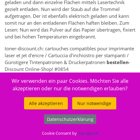
geladen und dann einzelne Flächen mittels Lasertechnik
gezielt entladen. Nun wird der Staub auf die Trommel
aufgetragen. Der ist ebenfalls elektrisch geladen und kann
somit nur an den entladenen Flächen haften bleiben. Zum
Lesen: Nun wird das Pulver auf das Papier übertragen, fixiert
und bei hohen Temperaturen eingebrannt.
toner-discount.ch: cartouches compatibles pour imprimante
laser et jet d'encre / Cartuccia d'inchiostro per stampanti /
Günstigere Tintenpatronen & Druckerpatronen
bestellen
-
Discount Online-Shop! #0854
Wir verwenden ein paar Cookies. Möchten Sie alle
7362 - Elektronik > Drucken, Kopieren, Scannen & Faxen >
Zubehör Drucker, Kopierer & Faxgeräte > Drucker-
akzeptieren oder nur die notwendigen erlauben?
Verbrauchsmaterial > Toner & Tintenpatronen
Alle akzeptieren
Nur notwendige
Datenschutzerklärung
© 2026
toner-discount.ch
.
Cookie Consent by
top-app.ch