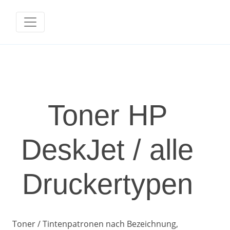
Toner HP
DeskJet / alle
Druckertypen
Toner / Tintenpatronen nach Bezeichnung,